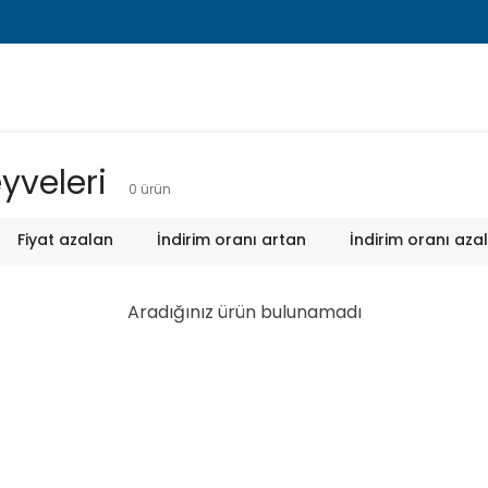
yveleri
0
ürün
Fiyat azalan
İndirim oranı artan
İndirim oranı aza
Aradığınız ürün bulunamadı