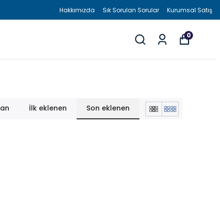
Hakkımızda
Sık Sorulan Sorular
Kurumsal Satış
0
lan
İlk eklenen
Son eklenen