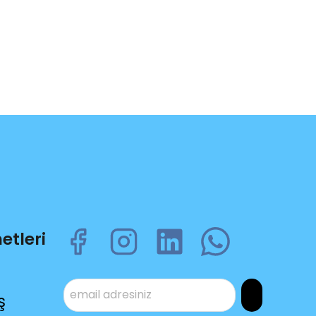
etleri
ş