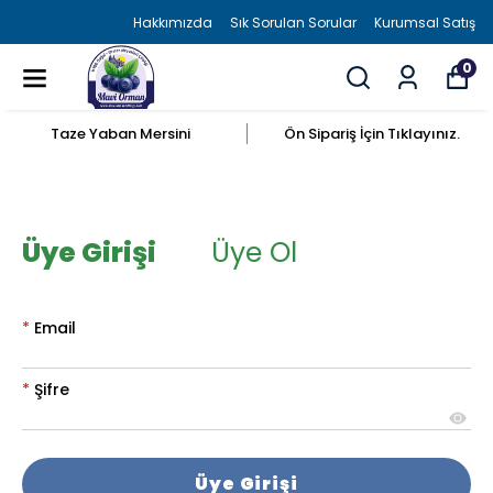
Hakkımızda
Sık Sorulan Sorular
Kurumsal Satış
0
Taze Yaban Mersini
Ön Sipariş İçin Tıklayınız.
Üye Girişi
Üye Ol
*
Email
*
Şifre
Üye Girişi