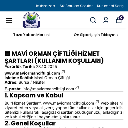
Hakkımızda
Sık Sorulan Sorular
Kurumsal Satış
0
Taze Yaban Mersini
Ön Sipariş İçin Tıklayınız.
🟦 MAVİ ORMAN ÇİFTLİĞİ HİZMET
ŞARTLARI (KULLANIM KOŞULLARI)
Yürürlük Tarihi:
23.10.2025
www.maviormanciftligi.com
İşletme Sahibi:
Mavi Orman Çiftliği
Adres:
Bursa / Nilüfer
E-posta:
info@maviormanciftligi.com
1. Kapsam ve Kabul
Bu “Hizmet Şartları”,
www.maviormanciftligi.com
web sitesini
ziyaret eden veya alışveriş yapan tüm kullanıcılar için geçerlidir.
Sitemizi kullanarak, aşağıdaki şartları okuduğunuzu, anladığınızı
ve kabul ettiğinizi beyan etmiş olursunuz.
2. Genel Koşullar