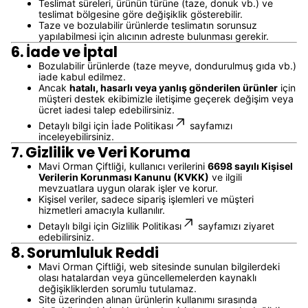
Teslimat süreleri, ürünün türüne (taze, donuk vb.) ve
teslimat bölgesine göre değişiklik gösterebilir.
Taze ve bozulabilir ürünlerde teslimatın sorunsuz
yapılabilmesi için alıcının adreste bulunması gerekir.
6. İade ve İptal
Bozulabilir ürünlerde (taze meyve, dondurulmuş gıda vb.)
iade kabul edilmez.
Ancak
hatalı, hasarlı veya yanlış gönderilen ürünler
için
müşteri destek ekibimizle iletişime geçerek değişim veya
ücret iadesi talep edebilirsiniz.
Detaylı bilgi için
İade Politikası
sayfamızı
inceleyebilirsiniz.
7. Gizlilik ve Veri Koruma
Mavi Orman Çiftliği, kullanıcı verilerini
6698 sayılı Kişisel
Verilerin Korunması Kanunu (KVKK)
ve ilgili
mevzuatlara uygun olarak işler ve korur.
Kişisel veriler, sadece sipariş işlemleri ve müşteri
hizmetleri amacıyla kullanılır.
Detaylı bilgi için
Gizlilik Politikası
sayfamızı ziyaret
edebilirsiniz.
8. Sorumluluk Reddi
Mavi Orman Çiftliği, web sitesinde sunulan bilgilerdeki
olası hatalardan veya güncellemelerden kaynaklı
değişikliklerden sorumlu tutulamaz.
Site üzerinden alınan ürünlerin kullanımı sırasında