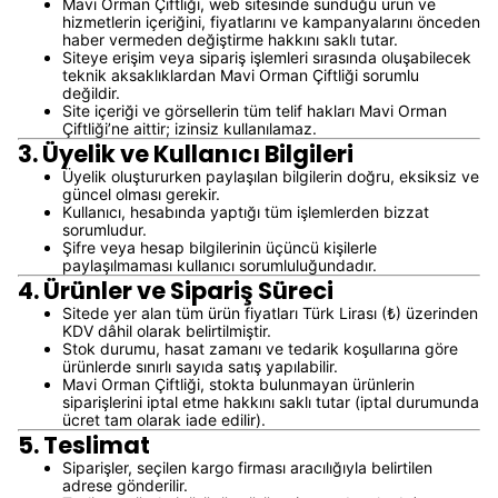
Mavi Orman Çiftliği, web sitesinde sunduğu ürün ve
hizmetlerin içeriğini, fiyatlarını ve kampanyalarını önceden
haber vermeden değiştirme hakkını saklı tutar.
Siteye erişim veya sipariş işlemleri sırasında oluşabilecek
teknik aksaklıklardan Mavi Orman Çiftliği sorumlu
değildir.
Site içeriği ve görsellerin tüm telif hakları Mavi Orman
Çiftliği’ne aittir; izinsiz kullanılamaz.
3. Üyelik ve Kullanıcı Bilgileri
Üyelik oluştururken paylaşılan bilgilerin doğru, eksiksiz ve
güncel olması gerekir.
Kullanıcı, hesabında yaptığı tüm işlemlerden bizzat
sorumludur.
Şifre veya hesap bilgilerinin üçüncü kişilerle
paylaşılmaması kullanıcı sorumluluğundadır.
4. Ürünler ve Sipariş Süreci
Sitede yer alan tüm ürün fiyatları Türk Lirası (₺) üzerinden
KDV dâhil olarak belirtilmiştir.
Stok durumu, hasat zamanı ve tedarik koşullarına göre
ürünlerde sınırlı sayıda satış yapılabilir.
Mavi Orman Çiftliği, stokta bulunmayan ürünlerin
siparişlerini iptal etme hakkını saklı tutar (iptal durumunda
ücret tam olarak iade edilir).
5. Teslimat
Siparişler, seçilen kargo firması aracılığıyla belirtilen
adrese gönderilir.