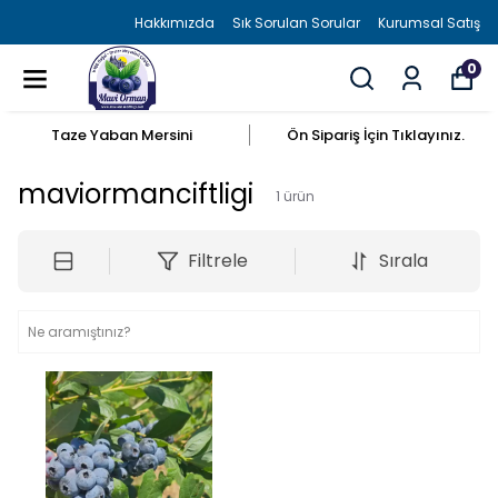
Hakkımızda
Sık Sorulan Sorular
Kurumsal Satış
0
Taze Yaban Mersini
Ön Sipariş İçin Tıklayınız.
maviormanciftligi
1
ürün
Filtrele
Sırala